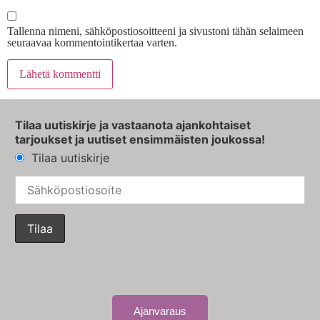
Tallenna nimeni, sähköpostiosoitteeni ja sivustoni tähän selaimeen
seuraavaa kommentointikertaa varten.
Tilaa uutiskirje ja vastaanota ajankohtaiset
tarjoukset ja uutiset ensimmäisten joukossa!
Tilaa uutiskirje
Ajanvaraus