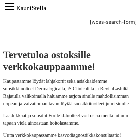
KauniStella
[wcas-search-form]
Tervetuloa ostoksille
verkkokauppaamme!
Kaupastamme löydät lahjakortit sekä asiakkaidemme
suosikkituotteet Dermalogicalta, iS Clinicalilta ja RevitaLashiltä.
Rajatulla valikoimalla haluamme tarjota sinulle mahdollisimman
nopean ja vaivattoman tavan löytää suosikkituotteet juuri sinulle.
Laadukkaat ja suositut Forlle’d-tuotteet voit ostaa meiltä tuttuun
tapaan vielä ainoastaan hoitolastamme.
Uutta verkkokaupassamme kasvodiagnostiikkakonsultaatio!