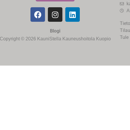
k
A
Tiet
Tila
Blogi
Tule 
Copyright © 2026 KauniStella Kauneushoitola Kuopio