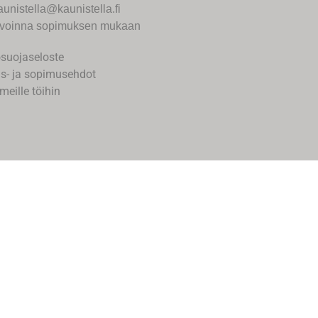
aunistella@kaunistella.fi
voinna sopimuksen mukaan
osuojaseloste
us- ja sopimusehdot
meille töihin