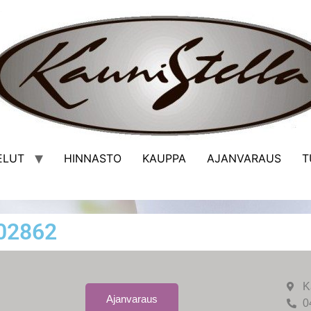
ELUT
HINNASTO
KAUPPA
AJANVARAUS
T
802862
K
Ajanvaraus
0