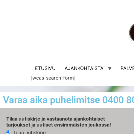
ETUSIVU
AJANKOHTAISTA
PALV
[wcas-search-form]
Varaa aika puhelimitse 0400 
Tilaa uutiskirje ja vastaanota ajankohtaiset
tarjoukset ja uutiset ensimmäisten joukossa!
Tilaa uutiskirje