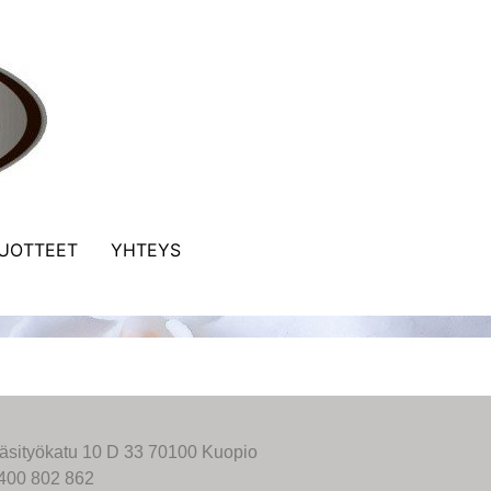
UOTTEET
YHTEYS
äsityökatu 10 D 33 70100 Kuopio
400 802 862