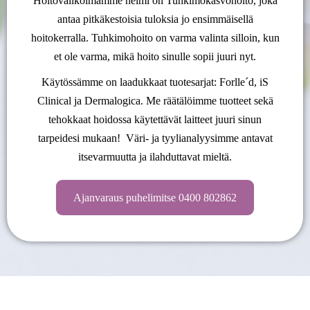
Hoitovalikoimamme helmi on Tuhkimokasvohoito, joka
antaa pitkäkestoisia tuloksia jo ensimmäisellä
hoitokerralla. Tuhkimohoito on varma valinta silloin, kun
et ole varma, mikä hoito sinulle sopii juuri nyt.
Käytössämme on laadukkaat tuotesarjat: Forlle´d, iS
Clinical ja Dermalogica. Me räätälöimme tuotteet sekä
tehokkaat hoidossa käytettävät laitteet juuri sinun
tarpeidesi mukaan! Väri- ja tyylianalyysimme antavat
itsevarmuutta ja ilahduttavat mieltä.
Ajanvaraus puhelimitse 0400 802862