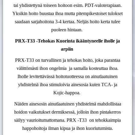
tai yhdistettynä toiseen hoitoon esim. PDT-valoterapiaan.
Yksikin hoito buustaa ihoa mutta pitempikestoiset tulokset
saadaan sarjahoitona 3-4 kertaa. Neljäs hoito kerta tulee
puoleen hintaan.
PRX-T33 -Tehokas Kuorinta ikääntyneelle iholle ja
arpiin
PRX-T33 on turvallinen ja tehokas hoito, joka parantaa
välittömästi ihon ongelmia ja samalla kosteuttaa ihoa.
Iholle levitettävässä hoitotuotteessa on ainutlaatuinen
yhdistelmä ihoa stimuloivia ainesosia kuten TCA- ja
Kojic-happoa.
Näiden ainesosin ainutlaatuinen yhdistelmä mahdollistaa
hoidon vaikutukset dermiksessä, jolloin ihon pintakerros
säilyy vaurioitumattomana. PRX -T33 on tehokkaimpia
happohoitoja ilman kipua ja ihon kuoriutumista.