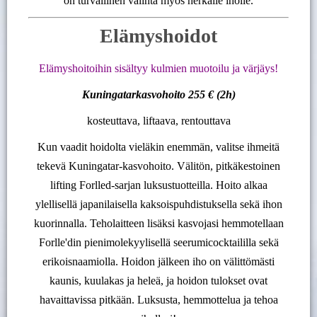
on turvallinen valinta myös herkälle iholle.
Elämyshoidot
Elämyshoitoihin sisältyy kulmien muotoilu ja värjäys!
Kuningatarkasvohoito 255 € (2h)
kosteuttava, liftaava, rentouttava
Kun vaadit hoidolta vieläkin enemmän, valitse ihmeitä
tekevä Kuningatar-kasvohoito. Välitön, pitkäkestoinen
lifting Forlled-sarjan luksustuotteilla. Hoito alkaa
ylellisellä japanilaisella kaksoispuhdistuksella sekä ihon
kuorinnalla. Teholaitteen lisäksi kasvojasi hemmotellaan
Forlle'din pienimolekyylisellä seerumicocktaililla sekä
erikoisnaamiolla. Hoidon jälkeen iho on välittömästi
kaunis, kuulakas ja heleä, ja hoidon tulokset ovat
havaittavissa pitkään. Luksusta, hemmottelua ja tehoa