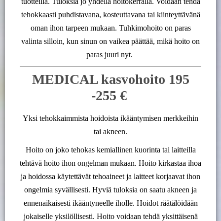
tuotteilla. Tuloksia jo yhdellä hoitokerralla. Voidaan tehdä
tehokkaasti puhdistavana, kosteuttavana tai kiinteyttävänä
oman ihon tarpeen mukaan. Tuhkimohoito on paras
valinta silloin, kun sinun on vaikea päättää, mikä hoito on
paras juuri nyt.
MEDICAL kasvohoito 195
-255 €
Yksi tehokkaimmista hoidoista ikääntymisen merkkeihin
tai akneen.
Hoito on joko tehokas kemiallinen kuorinta tai laitteilla
tehtävä hoito ihon ongelman mukaan. Hoito kirkastaa ihoa
ja hoidossa käytettävät tehoaineet ja laitteet korjaavat ihon
ongelmia syvällisesti. Hyviä tuloksia on saatu akneen ja
ennenaikaisesti ikääntyneelle iholle. Hoidot räätälöidään
jokaiselle yksilöllisesti. Hoito voidaan tehdä yksittäisenä