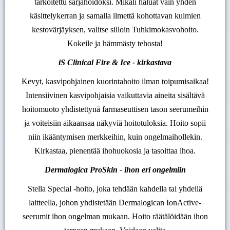
tarkoitettu sarjahoidoksi. Mikäli haluat vain yhden
käsittelykerran ja samalla ilmettä kohottavan kulmien
kestovärjäyksen, valitse silloin Tuhkimokasvohoito.
Kokeile ja hämmästy tehosta!
iS Clinical Fire & Ice - kirkastava
Kevyt, kasvipohjainen kuorintahoito ilman toipumisaikaa!
Intensiivinen kasvipohjaisia vaikuttavia aineita sisältävä
hoitomuoto yhdistettynä farmaseuttisen tason seerumeihin
ja voiteisiin aikaansaa näkyviä hoitotuloksia. Hoito sopii
niin ikääntymisen merkkeihin, kuin ongelmaihollekin.
Kirkastaa, pienentää ihohuokosia ja tasoittaa ihoa.
Dermalogica ProSkin - ihon eri ongelmiin
Stella Special -hoito, joka tehdään kahdella tai yhdellä
laitteella, johon yhdistetään Dermalogican IonActive-
seerumit ihon ongelman mukaan. Hoito räätälöidään ihon