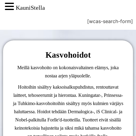
KauniStella
[wcas-search-form]
Kasvohoidot
Meillä kasvohoito on kokonaisvaltainen elämys, joka
nostaa arjen yläpuolelle.
Hoitoihin sisältyy kaksoisalkupuhdistus, rentouttavat
laitteet, tehoseerumit ja hierontaa. Kuningatar-, Prinsessa-
ja Tuhkimo-kasvohoitoihin sisältyy myös kulmien värjäys
haluttaessa. Hoidot tehdään Dermalogica-, iS Clinical- ja
Nobel-palkitulla Forlle'd-tuotteilla. Tuotteet eivät sisällä
keinotekoisia hajusteita ja siksi mikä tahansa kasvohoito