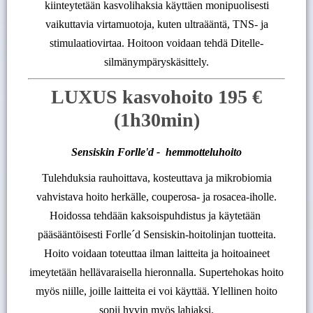
kiinteytetään kasvolihaksia käyttäen monipuolisesti
vaikuttavia virtamuotoja, kuten ultraääntä, TNS- ja
stimulaatiovirtaa. Hoitoon voidaan tehdä Ditelle-
silmänympäryskäsittely.
LUXUS kasvohoito 195 €
(1h30min)
Sensiskin Forlle'd - hemmotteluhoito
Tulehduksia rauhoittava, kosteuttava ja mikrobiomia
vahvistava hoito herkälle, couperosa- ja rosacea-iholle.
Hoidossa tehdään kaksoispuhdistus ja käytetään
pääsääntöisesti Forlle´d Sensiskin-hoitolinjan tuotteita.
Hoito voidaan toteuttaa ilman laitteita ja hoitoaineet
imeytetään hellävaraisella hieronnalla. Supertehokas hoito
myös niille, joille laitteita ei voi käyttää. Ylellinen hoito
sopii hyvin myös lahjaksi.