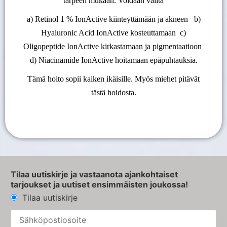
tarpeen mukaan. Voidaan valita
a) Retinol 1 % IonActive kiinteyttämään ja akneen b)
Hyaluronic Acid IonActive kosteuttamaan c)
Oligopeptide IonActive kirkastamaan ja pigmentaatioon
d) Niacinamide IonActive hoitamaan epäpuhtauksia.
Tämä hoito sopii kaiken ikäisille. Myös miehet pitävät
tästä hoidosta.
Tilaa uutiskirje ja vastaanota ajankohtaiset
tarjoukset ja uutiset ensimmäisten joukossa!
Tilaa uutiskirje