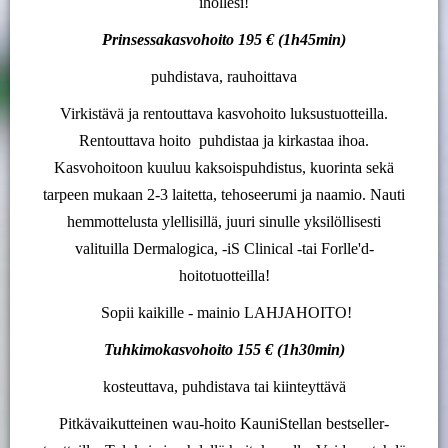
ihollesi!
Prinsessakasvohoito 195 € (1h45min)
puhdistava, rauhoittava
Virkistävä ja rentouttava kasvohoito luksustuotteilla.
Rentouttava hoito puhdistaa ja kirkastaa ihoa.
Kasvohoitoon kuuluu kaksoispuhdistus, kuorinta sekä
tarpeen mukaan 2-3 laitetta, tehoseerumi ja naamio. Nauti
hemmottelusta ylellisillä, juuri sinulle yksilöllisesti
valituilla Dermalogica, -iS Clinical -tai Forlle'd-
hoitotuotteilla!
Sopii kaikille - mainio LAHJAHOITO!
Tuhkimokasvohoito 155 € (1h30min)
kosteuttava, puhdistava tai kiinteyttävä
Pitkävaikutteinen wau-hoito KauniStellan bestseller-