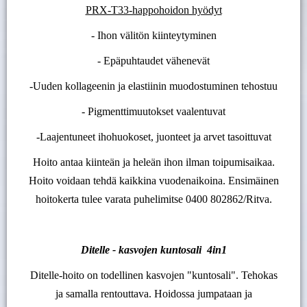
PRX-T33-happohoidon hyödyt
- Ihon välitön kiinteytyminen
- Epäpuhtaudet vähenevät
-Uuden kollageenin ja elastiinin muodostuminen tehostuu
- Pigmenttimuutokset vaalentuvat
-Laajentuneet ihohuokoset, juonteet ja arvet tasoittuvat
Hoito antaa kiinteän ja heleän ihon ilman toipumisaikaa.
Hoito voidaan tehdä kaikkina vuodenaikoina. Ensimäinen
hoitokerta tulee varata puhelimitse 0400 802862/Ritva.
Ditelle - kasvojen kuntosali 4in1
Ditelle-hoito on todellinen kasvojen "kuntosali". Tehokas
ja samalla rentouttava. Hoidossa jumpataan ja