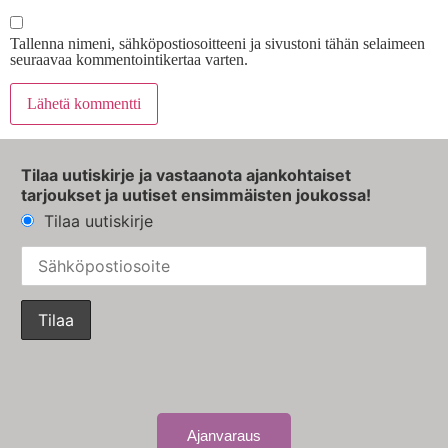
Tallenna nimeni, sähköpostiosoitteeni ja sivustoni tähän selaimeen
seuraavaa kommentointikertaa varten.
Tilaa uutiskirje ja vastaanota ajankohtaiset
tarjoukset ja uutiset ensimmäisten joukossa!
Tilaa uutiskirje
Ajanvaraus