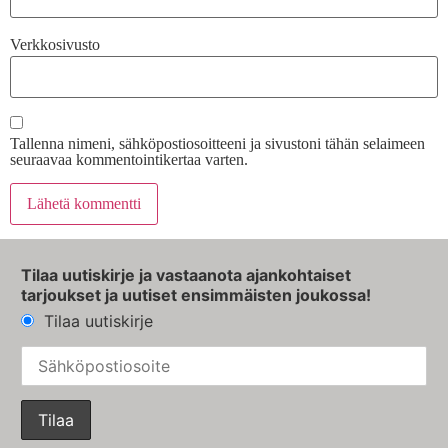
Verkkosivusto
Tallenna nimeni, sähköpostiosoitteeni ja sivustoni tähän selaimeen
seuraavaa kommentointikertaa varten.
Tilaa uutiskirje ja vastaanota ajankohtaiset
tarjoukset ja uutiset ensimmäisten joukossa!
Tilaa uutiskirje