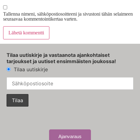
Tallenna nimeni, sähköpostiosoitteeni ja sivustoni tähän selaimeen
seuraavaa kommentointikertaa varten.
Tilaa uutiskirje ja vastaanota ajankohtaiset
tarjoukset ja uutiset ensimmäisten joukossa!
Tilaa uutiskirje
Ajanvaraus