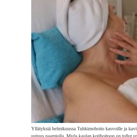
Yllätyksiä helmikuussa Tuhkimohoito kasvoille ja kavi
uutuus naamiolla. Myös kaulan kotihoitoon on tullut u