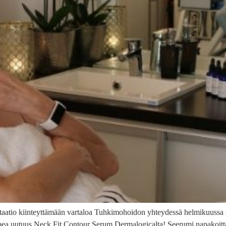
taatio kiinteyttämään vartaloa Tuhkimohoidon yhteydessä helmikuussa s
pea uutuus Neck Fit Contour Serum Dermalogicalta! Seerumi napakoittaa 