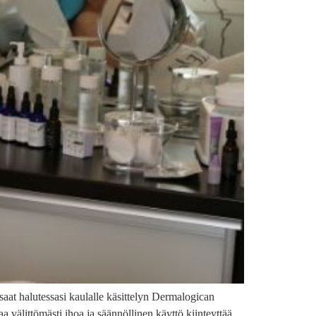
aat halutessasi kaulalle käsittelyn Dermalogican
välittömästi ihoa ja säännöllinen käyttö kiinteyttää