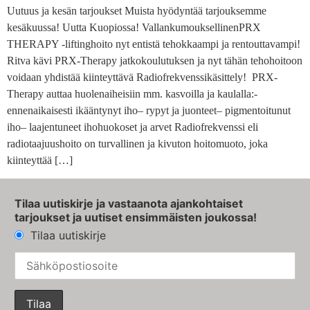
Uutuus ja kesän tarjoukset Muista hyödyntää tarjouksemme
kesäkuussa! Uutta Kuopiossa! VallankumouksellinenPRX
THERAPY -liftinghoito nyt entistä tehokkaampi ja rentouttavampi!
Ritva kävi PRX-Therapy jatkokoulutuksen ja nyt tähän tehohoitoon
voidaan yhdistää kiinteyttävä Radiofrekvenssikäsittely! PRX-
Therapy auttaa huolenaiheisiin mm. kasvoilla ja kaulalla:-
ennenaikaisesti ikääntynyt iho– rypyt ja juonteet– pigmentoitunut
iho– laajentuneet ihohuokoset ja arvet Radiofrekvenssi eli
radiotaajuushoito on turvallinen ja kivuton hoitomuoto, joka
kiinteyttää […]
Tilaa uutiskirje ja vastaanota ajankohtaiset
tarjoukset ja uutiset ensimmäisten joukossa!
Tilaa uutiskirje