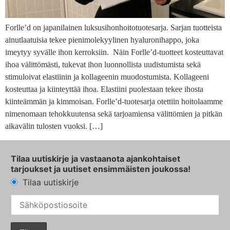
Forlle’d on japanilainen luksusihonhoitotuotesarja. Sarjan tuotteista
ainutlaatuisia tekee pienimolekyylinen hyaluronihappo, joka
imeytyy syvälle ihon kerroksiin. Näin Forlle’d-tuotteet kosteuttavat
ihoa välittömästi, tukevat ihon luonnollista uudistumista sekä
stimuloivat elastiinin ja kollageenin muodostumista. Kollageeni
kosteuttaa ja kiinteyttää ihoa. Elastiini puolestaan tekee ihosta
kiinteämmän ja kimmoisan. Forlle’d-tuotesarja otettiin hoitolaamme
nimenomaan tehokkuutensa sekä tarjoamiensa välittömien ja pitkän
aikavälin tulosten vuoksi. […]
Tilaa uutiskirje ja vastaanota ajankohtaiset
tarjoukset ja uutiset ensimmäisten joukossa!
Tilaa uutiskirje