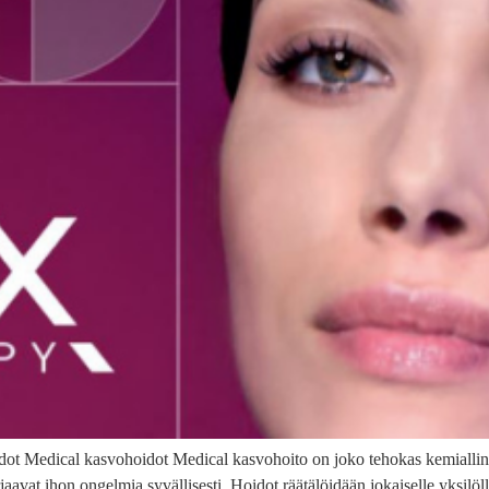
 Medical kasvohoidot Medical kasvohoito on joko tehokas kemiallinen k
rjaavat ihon ongelmia syvällisesti. Hoidot räätälöidään jokaiselle yksilö