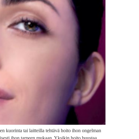
uorinta tai laitteilla tehtävä hoito ihon ongelman
llisesti ihon tarpeen mukaan. Yksikin hoito buustaa