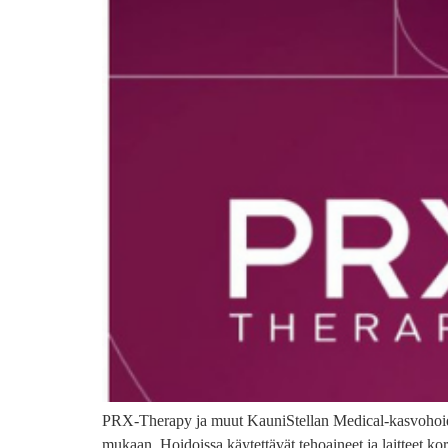
PRX-Therapy ja muut KauniStellan Medical-kasvohoidot
mukaan. Hoidoissa käytettävät tehoaineet ja laitteet ko