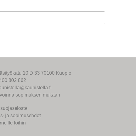
äsityökatu 10 D 33 70100 Kuopio
400 802 862
aunistella@kaunistella.fi
voinna sopimuksen mukaan
osuojaseloste
us- ja sopimusehdot
meille töihin