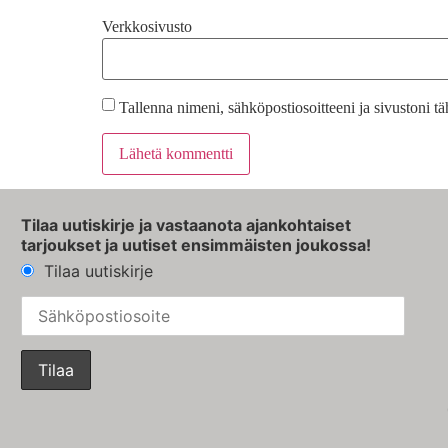
Verkkosivusto
Tallenna nimeni, sähköpostiosoitteeni ja sivustoni 
Tilaa uutiskirje ja vastaanota ajankohtaiset
tarjoukset ja uutiset ensimmäisten joukossa!
Tilaa uutiskirje