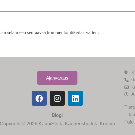
tähän selaimeen seuraavaa kommentointikertaa varten.
K
Ajanvaraus
0
k
A
Tiet
Tila
Blogi
Tule 
Copyright © 2026 KauniStella Kauneushoitola Kuopio