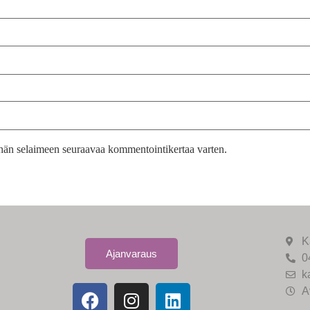
tähän selaimeen seuraavaa kommentointikertaa varten.
K
Ajanvaraus
0
k
A