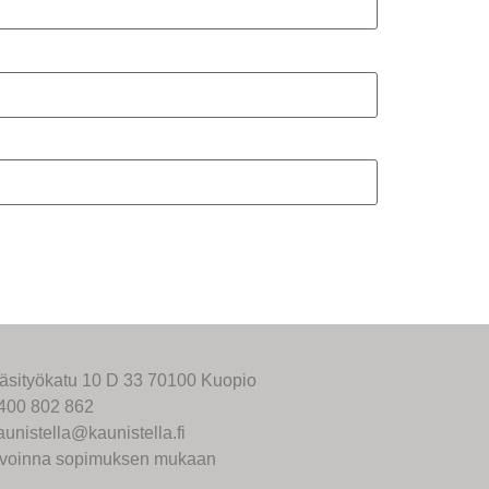
äsityökatu 10 D 33 70100 Kuopio
400 802 862
aunistella@kaunistella.fi
voinna sopimuksen mukaan