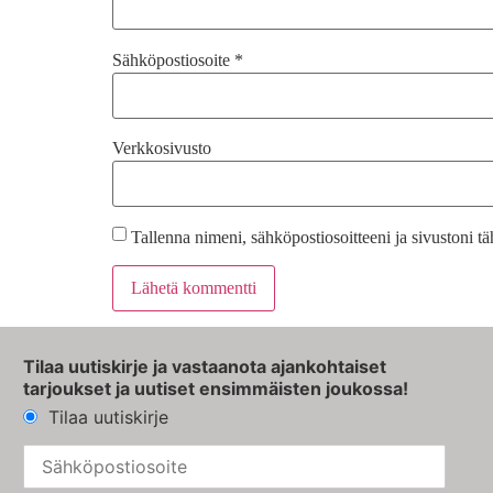
Sähköpostiosoite
*
Verkkosivusto
Tallenna nimeni, sähköpostiosoitteeni ja sivustoni 
Tilaa uutiskirje ja vastaanota ajankohtaiset
tarjoukset ja uutiset ensimmäisten joukossa!
Tilaa uutiskirje