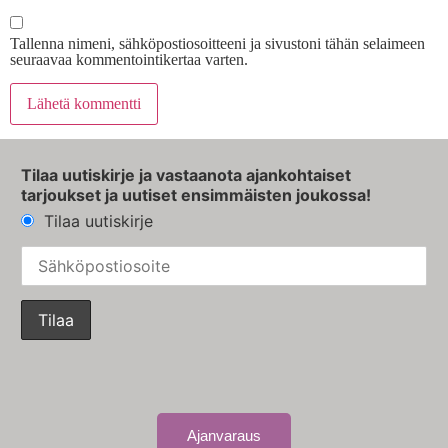
Tallenna nimeni, sähköpostiosoitteeni ja sivustoni tähän selaimeen
seuraavaa kommentointikertaa varten.
Tilaa uutiskirje ja vastaanota ajankohtaiset
tarjoukset ja uutiset ensimmäisten joukossa!
Tilaa uutiskirje
Ajanvaraus