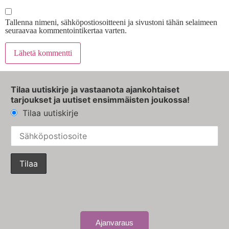
Tallenna nimeni, sähköpostiosoitteeni ja sivustoni tähän selaimeen
seuraavaa kommentointikertaa varten.
Tilaa uutiskirje ja vastaanota ajankohtaiset
tarjoukset ja uutiset ensimmäisten joukossa!
Tilaa uutiskirje
Ajanvaraus