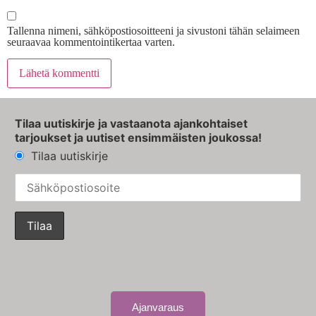
Tallenna nimeni, sähköpostiosoitteeni ja sivustoni tähän selaimeen
seuraavaa kommentointikertaa varten.
Tilaa uutiskirje ja vastaanota ajankohtaiset
tarjoukset ja uutiset ensimmäisten joukossa!
Tilaa uutiskirje
Ajanvaraus