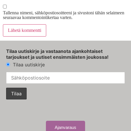
Tallenna nimeni, sähköpostiosoitteeni ja sivustoni tähän selaimeen
seuraavaa kommentointikertaa varten.
Tilaa uutiskirje ja vastaanota ajankohtaiset
tarjoukset ja uutiset ensimmäisten joukossa!
Tilaa uutiskirje
Ajanvaraus