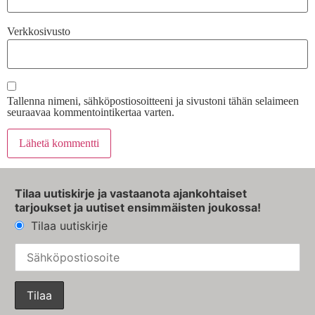
Verkkosivusto
Tallenna nimeni, sähköpostiosoitteeni ja sivustoni tähän selaimeen
seuraavaa kommentointikertaa varten.
Tilaa uutiskirje ja vastaanota ajankohtaiset
tarjoukset ja uutiset ensimmäisten joukossa!
Tilaa uutiskirje