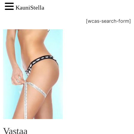
KauniStella
[wcas-search-form]
Vastaa