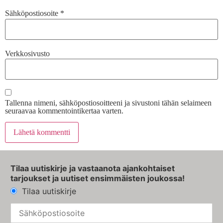
Sähköpostiosoite
*
Verkkosivusto
Tallenna nimeni, sähköpostiosoitteeni ja sivustoni tähän selaimeen
seuraavaa kommentointikertaa varten.
Tilaa uutiskirje ja vastaanota ajankohtaiset
tarjoukset ja uutiset ensimmäisten joukossa!
Tilaa uutiskirje