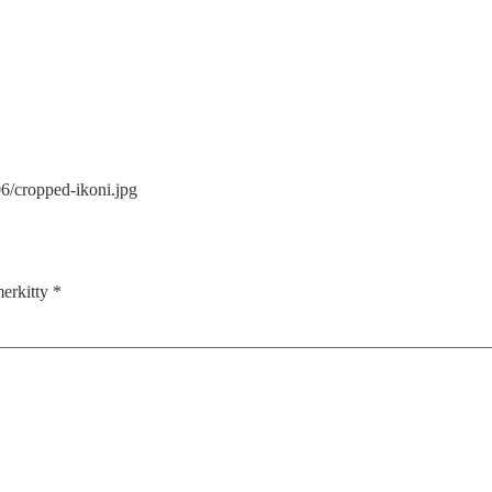
06/cropped-ikoni.jpg
merkitty
*