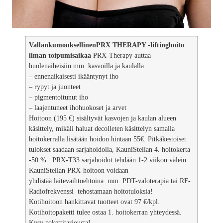
Vallankumouksellinen
PRX THERAPY -liftinghoito
ilman toipumisaikaa
PRX-Therapy auttaa
huolenaiheisiin mm. kasvoilla ja kaulalla:
– ennenaikaisesti ikääntynyt iho
– rypyt ja juonteet
– pigmentoitunut iho
– laajentuneet ihohuokoset ja arvet
Hoitoon (195 €) sisältyvät kasvojen ja kaulan alueen
käsittely, mikäli haluat decolleten käsittelyn samalla
hoitokerralla lisätään hoidon hintaan 55€. Pitkäkestoiset
tulokset saadaan sarjahoidolla, KauniStellan 4. hoitokerta
-50 %. PRX-T33 sarjahoidot tehdään 1-2 viikon välein.
KauniStellan PRX-hoitoon voidaan
yhdistää laitevaihtoehtoina mm. PDT-valoterapia tai RF-
Radiofrekvenssi tehostamaan hoitotuloksia!
Kotihoitoon hankittavat tuotteet ovat 97 €/kpl.
Kotihoitopaketti tulee ostaa 1. hoitokerran yhteydessä.
Kysy pakettitarjousta!