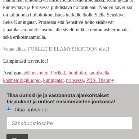
kiinteyttävä ja Prinsessa puhdistava hoitorituaali. Näiden kaveriksi
on tullut oma hoitokokonaisuus herkälle iholle Stella Sensitive.
Sekä Kuningatar, Prinsessa että Sensitive-hoito sisältävät
japanilaisen puhdistusrituaalin siveltimillä ja rentoutushieronnalla
sekä erikoisnaamiolla.
Varaa aikasi FORLLE´D ELÄMYSHOITOON tästä!
Lämpimästi tervetuloa!
Avainsanat
elämyshoito
,
Forlled
,
ihonhoito
,
kaunistella
,
kosmetologikuopio
,
kuningatar
,
prinsessa
,
PRX-Therapy
Tilaa uutiskirje ja vastaanota ajankohtaiset
tarjoukset ja uutiset ensimmäisten joukossa!
Tilaa uutiskirje