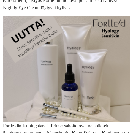
(Gloria-lehti)! Myös Forlle´din hoitavat putsarit sekä Daily&
Nightly Eye Cream löytyvät hyllystä.
Forlle`din Kuningatar- ja Prinsessahoito ovat ne kaikkein
ihanimmat rentouttavat luksushoidot KauniStellassa. Kuningatar on