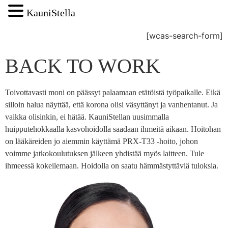
KauniStella
[wcas-search-form]
BACK TO WORK
Toivottavasti moni on päässyt palaamaan etätöistä työpaikalle. Eikä
silloin halua näyttää, että korona olisi väsyttänyt ja vanhentanut. Ja
vaikka olisinkin, ei hätää. KauniStellan uusimmalla
huipputehokkaalla kasvohoidolla saadaan ihmeitä aikaan. Hoitohan
on lääkäreiden jo aiemmin käyttämä PRX-T33 -hoito, johon
voimme jatkokoulutuksen jälkeen yhdistää myös laitteen. Tule
ihmeessä kokeilemaan. Hoidolla on saatu hämmästyttäviä tuloksia.