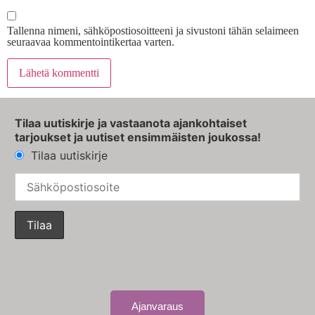
Tallenna nimeni, sähköpostiosoitteeni ja sivustoni tähän selaimeen
seuraavaa kommentointikertaa varten.
Tilaa uutiskirje ja vastaanota ajankohtaiset
tarjoukset ja uutiset ensimmäisten joukossa!
Tilaa uutiskirje
Ajanvaraus