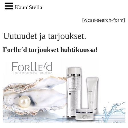
KauniStella
[wcas-search-form]
Uutuudet ja tarjoukset.
Forlle´d tarjoukset huhtikuussa!