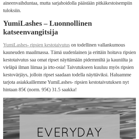
aineenvaihduntaa, mutta sarjahoidolla päästään pitkäkestoisempiin
tuloksiin.
YumiLashes – Luonnollinen
katseenvangitsija
YumiLashes- ripsien kestotaivutus
on todellinen vallankumous
kauneuden maailmassa. Tämä uudenlainen ja erittäin hoitava ripsien
kestotaivutus saa omat ripset näyttämään pidemmiltä ja kauniilta ja
vieläpä ilman liimaa ja irto-osia! Taivutukseen kuuluu myös ripsien
kestovärjäys, jolloin ripset saadaan todella näyttäviksi. Haluamme
tarjota asiakkaillemme YumiLashes- ripsien kestotaivutuksen nyt
hintaan 85€ (norm. 95€) 31.5 saakka!