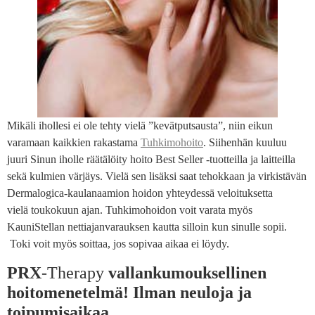
Mikäli ihollesi ei ole tehty vielä ”kevätputsausta”, niin eikun
varamaan kaikkien rakastama
Tuhkimohoito
. Siihenhän kuuluu
juuri Sinun iholle räätälöity hoito Best Seller -tuotteilla ja laitteilla
sekä kulmien värjäys. Vielä sen lisäksi saat tehokkaan ja virkistävän
Dermalogica-kaulanaamion hoidon yhteydessä veloituksetta
vielä toukokuun ajan. Tuhkimohoidon voit varata myös
KauniStellan nettiajanvarauksen kautta silloin kun sinulle sopii.
Toki voit myös soittaa, jos sopivaa aikaa ei löydy.
PRX
-Therapy
vallankumouksellinen
hoitomenetelmä!
Ilman neuloja ja
toipumisaikaa