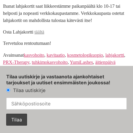
Ihanat lahjakortit saat liikkeestämme paikanpäältä klo 10-17 tai
helposti ja nopeasti verkkokaupastamme. Verkkokaupasta ostetut
lahjakortit on mahdollista tulostaa kätevästi itse!
Osta Lahjakortti
täältä
Tervetuloa rentoutumaan!
Avainsanat
kasvohoito
,
kavitaatio
,
kosmetologikuopio
,
lahjakortti
,
PRX-Therapy
,
tuhkimokasvohoito
,
YumiLashes
,
äitienpäivä
Tilaa uutiskirje ja vastaanota ajankohtaiset
tarjoukset ja uutiset ensimmäisten joukossa!
Tilaa uutiskirje