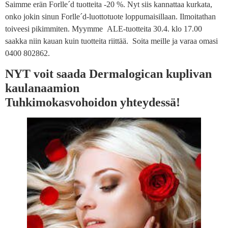
Saimme erän Forlle´d tuotteita -20 %. Nyt siis kannattaa kurkata,
onko jokin sinun Forlle´d-luottotuote loppumaisillaan. Ilmoitathan
toiveesi pikimmiten. Myymme ALE-tuotteita 30.4. klo 17.00
saakka niin kauan kuin tuotteita riittää. Soita meille ja varaa omasi
0400 802862.
NYT voit saada Dermalogican kuplivan
kaulanaamion
Tuhkimokasvohoidon yhteydessä!