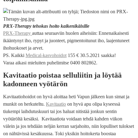
PRX-Therapy tehokas hoito kaikenikäisille
PRX-Therapy
auttaa seuraaviin huolen aiheisiin: Ennenaikaisesti
ikääntynyt iho, rypyt ja juonteet, pigmentoitunut iho, laajentuneet
ihohuokoset ja arvet.
PS. Kaikki
Medical-kasvohoidot
155 € 30.5.2021 saakka!
Varaa aikasi mieluiten puhelimitse 0400 802862.
Kavitaatio poistaa selluliitin ja löytää
kadonneen vyötärön
Kavitaatiohoidot on hyvä aloittaa heti Vapun jälkeen kun simat ja
munkit on herkuteltu.
Kavitaatio
on hyvä apu olipa kyseessä
tiukempi laihdutuskuuri tai jos haluat nitistää jonkun sentin
vyötäröltä kesäksi. Kavitaatiota voidaan tehdä kahden viikon
välein ja jos tehdään neljän kerran sarjahoito, niin lopulliset tulokset
on nähtävissä kesäkuussa. Toki yksikin hoitokerta boostaa