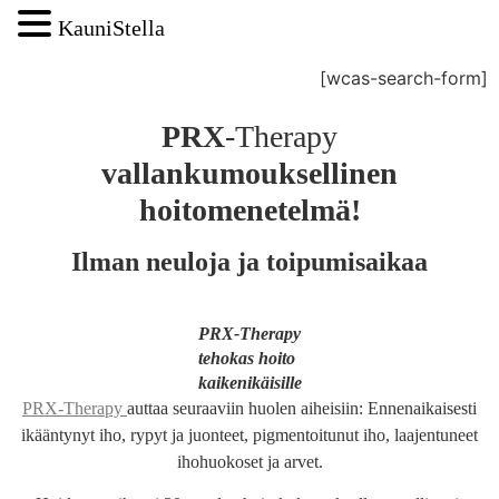
KauniStella
[wcas-search-form]
PRX
-Therapy
vallankumouksellinen
hoitomenetelmä!
Ilman neuloja ja toipumisaikaa
PRX-Therapy
tehokas hoito
kaikenikäisille
PRX-
Therapy
auttaa seuraaviin huolen aiheisiin: Ennenaikaisesti
ikääntynyt iho, rypyt ja juonteet, pigmentoitunut iho, laajentuneet
ihohuokoset ja arvet.