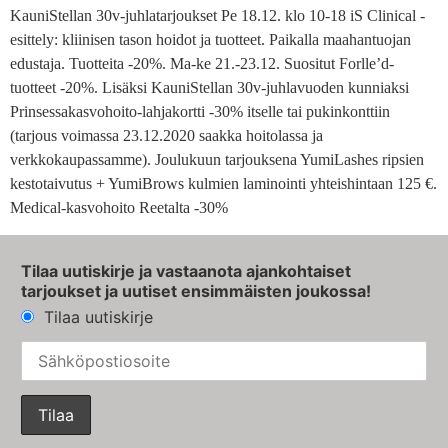
KauniStellan 30v-juhlatarjoukset Pe 18.12. klo 10-18 iS Clinical -
esittely: kliinisen tason hoidot ja tuotteet. Paikalla maahantuojan
edustaja. Tuotteita -20%. Ma-ke 21.-23.12. Suositut Forlle’d-
tuotteet -20%. Lisäksi KauniStellan 30v-juhlavuoden kunniaksi
Prinsessakasvohoito-lahjakortti -30% itselle tai pukinkonttiin
(tarjous voimassa 23.12.2020 saakka hoitolassa ja
verkkokaupassamme). Joulukuun tarjouksena YumiLashes ripsien
kestotaivutus + YumiBrows kulmien laminointi yhteishintaan 125 €.
Medical-kasvohoito Reetalta -30%
Tilaa uutiskirje ja vastaanota ajankohtaiset
tarjoukset ja uutiset ensimmäisten joukossa!
Tilaa uutiskirje