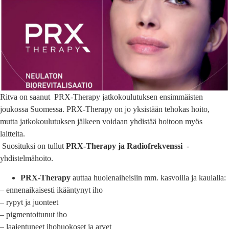
Ritva on saanut PRX-Therapy jatkokoulutuksen ensimmäisten
joukossa Suomessa. PRX-Therapy on jo yksistään tehokas hoito,
mutta jatkokoulutuksen jälkeen voidaan yhdistää hoitoon myös
laitteita.
Suosituksi on tullut
PRX-Therapy ja Radiofrekvenssi
-
yhdistelmähoito.
PRX-Therapy
auttaa huolenaiheisiin mm. kasvoilla ja kaulalla:
– ennenaikaisesti ikääntynyt iho
– rypyt ja juonteet
– pigmentoitunut iho
– laajentuneet ihohuokoset ja arvet