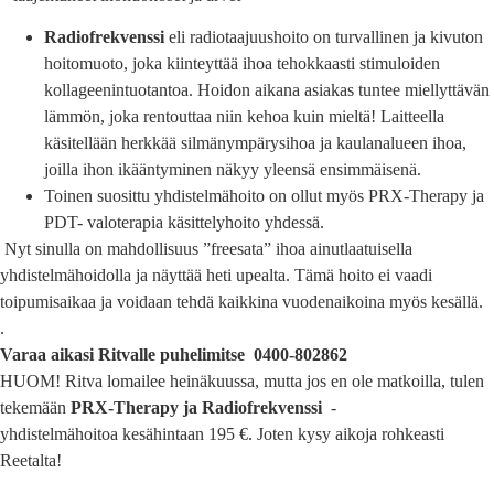
Radiofrekvenssi
eli radiotaajuushoito on turvallinen ja kivuton
hoitomuoto, joka kiinteyttää ihoa tehokkaasti stimuloiden
kollageenintuotantoa. Hoidon aikana asiakas tuntee miellyttävän
lämmön, joka rentouttaa niin kehoa kuin mieltä! Laitteella
käsitellään herkkää silmänympärysihoa ja kaulanalueen ihoa,
joilla ihon ikääntyminen näkyy yleensä ensimmäisenä.
Toinen suosittu yhdistelmähoito on ollut myös PRX-Therapy ja
PDT- valoterapia käsittelyhoito yhdessä.
Nyt sinulla on mahdollisuus ”freesata” ihoa ainutlaatuisella
yhdistelmähoidolla ja näyttää heti upealta. Tämä hoito ei vaadi
toipumisaikaa ja voidaan tehdä kaikkina vuodenaikoina myös kesällä.
.
Varaa aikasi Ritvalle puhelimitse 0400-802862
HUOM! Ritva lomailee heinäkuussa, mutta jos en ole matkoilla, tulen
tekemään
PRX-Therapy ja Radiofrekvenssi
-
yhdistelmähoitoa kesähintaan 195 €. Joten kysy aikoja rohkeasti
Reetalta!