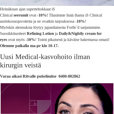
Heinäkuun ajan supertehokkaat iS
Clinical
seerumit
ovat
-10%!
Tilasimme lisää ihania iS Clinical
aurinkosuojavoiteita ja ne ovatkin tarjouksessa
-10%
!
Myöskin alennuksia löytyy japanilaisesta Forlle´d sarjastamme.
Suosikkituotteet
Refining Lotion
ja
Daily&Nightly cream for
eyes
ovat myös
-10%
! Toimi pikaisesti ja käväise hakemassa omasi!
Olemme paikalla ma-pe klo 10-17.
Uusi Medical-kasvohoito ilman
kirurgin veistä
Varaa aikasi Ritvalle puhelimitse 0400-802862