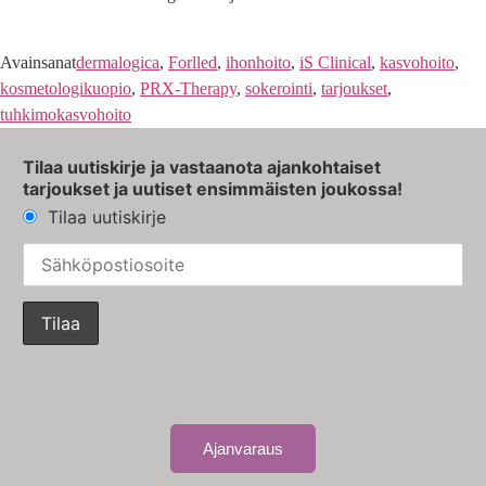
Avainsanat
dermalogica
,
Forlled
,
ihonhoito
,
iS Clinical
,
kasvohoito
,
kosmetologikuopio
,
PRX-Therapy
,
sokerointi
,
tarjoukset
,
tuhkimokasvohoito
Tilaa uutiskirje ja vastaanota ajankohtaiset
tarjoukset ja uutiset ensimmäisten joukossa!
Tilaa uutiskirje
Ajanvaraus