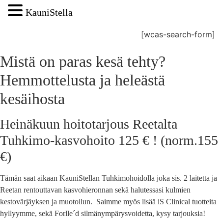
KauniStella
[wcas-search-form]
Mistä on paras kesä tehty?
Hemmottelusta ja heleästä
kesäihosta
Heinäkuun hoitotarjous Reetalta
Tuhkimo-kasvohoito 125 € ! (norm.155
€)
Tämän saat aikaan KauniStellan Tuhkimohoidolla joka sis. 2 laitetta ja
Reetan rentouttavan kasvohieronnan sekä halutessasi kulmien
kestovärjäyksen ja muotoilun. Saimme myös lisää iS Clinical tuotteita
hyllyymme, sekä Forlle´d silmänympärysvoidetta, kysy tarjouksia!