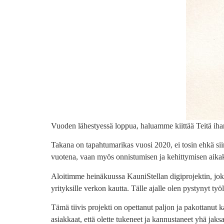
Vuoden lähestyessä loppua, haluamme kiittää Teitä ih
Takana on tapahtumarikas vuosi 2020, ei tosin ehkä sii
vuotena, vaan myös onnistumisen ja kehittymisen aika
Aloitimme heinäkuussa KauniStellan digiprojektin, jok
yrityksille verkon kautta. Tälle ajalle olen pystynyt ty
Tämä tiivis projekti on opettanut paljon ja pakottanut k
asiakkaat, että olette tukeneet ja kannustaneet yhä jak