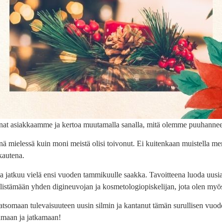
anat asiakkaamme ja kertoa muutamalla sanalla, mitä olemme puuhanne
nä mielessä kuin moni meistä olisi toivonut. Ei kuitenkaan muistella m
kautena.
a jatkuu vielä ensi vuoden tammikuulle saakka. Tavoitteena luoda uusia
öllistämään yhden digineuvojan ja kosmetologiopiskelijan, jota olen myös
atsomaan tulevaisuuteen uusin silmin ja kantanut tämän surullisen vuoden 
samaan ja jatkamaan!