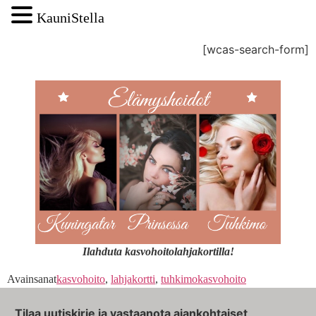
KauniStella
[wcas-search-form]
Ilahduta kasvohoitolahjakortilla!
Avainsanat
kasvohoito
,
lahjakortti
,
tuhkimokasvohoito
Tilaa uutiskirje ja vastaanota ajankohtaiset