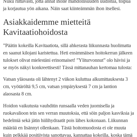
Nuku riittävästi, jotta annat iholle mahdollisuuden uudistua, toipua
ja korjautua yön aikana. Näin saat kiinteämmän ihon itsellesi.
Asiakkaidemme mietteitä
Kavitaatiohoidosta
”Päätin kokeilla Kavitaatiota, sillä ahkerasta liikunnasta huolimatta
en saanut kilojani karistettua. Heti ensimmäisen hoitokerran jälkeen
tulokset olivat mielestäni erinomaiset! ”Yliturvonnut” olo hävisi ja
se myös näkyi konkreettisesti! Tässä mittanauhan kertomaa tulosta:
Vatsan yläosasta oli lähtenyt 2 viikon kuluttua alkumittauksesta 3
cm, vyötäröltä 9,5 cm, vatsan ympäryksestä 7 cm ja lantion
alaosasta 8 cm.
Hoidon vaikutusta vauhditin runsaalla veden juomisella ja
ruokavalioon tein sen verran muutoksia, että söin paljon kasviksia ja
hedelmiä sekä jätin hiilihydraatit pois lähes kokonaan. Liikunnan
määrää en lisännyt ollenkaan. Tästä hoitomuodosta ei ole muuta
kuin pelkkää positiivista sanottavaa, kannattaa kokeilla, koska tämä