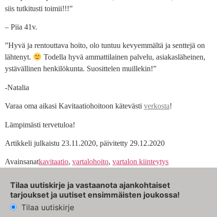
siis tutkitusti toimii!!!”
– Piia 41v.
”Hyvä ja rentouttava hoito, olo tuntuu kevyemmältä ja senttejä on
lähtenyt.
Todella hyvä ammattilainen palvelu, asiakasläheinen,
ystävällinen henkilökunta. Suosittelen muillekin!”
-Natalia
Varaa oma aikasi Kavitaatiohoitoon kätevästi
verkosta
!
Lämpimästi tervetuloa!
Artikkeli julkaistu 23.11.2020, päivitetty 29.12.2020
Avainsanat
kavitaatio
,
vartalohoito
,
vartalon kiinteytys
Tilaa uutiskirje ja vastaanota ajankohtaiset
tarjoukset ja uutiset ensimmäisten joukossa!
Tilaa uutiskirje