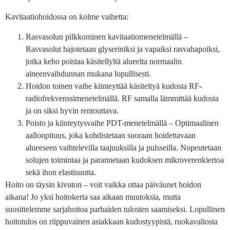
Kavitaatiohoidossa on kolme vaihetta:
Rasvasolun pilkkominen kavitaatiomenetelmällä –
Rasvasolut hajotetaan glyseriniksi ja vapaiksi rasvahapoiksi,
jotka keho poistaa käsitellyltä alueelta normaalin
aineenvaihdunnan mukana lopullisesti.
Hoidon toinen vaihe kiinteyttää käsiteltyä kudosta RF-
radiofrekvenssimenetelmällä. RF samalla lämmittää kudosta
ja on siksi hyvin rentouttava.
Poisto ja kiinteytysvaihe PDT-menetelmällä – Optimaalinen
aallonpituus, joka kohdistetaan suoraan hoidettavaan
alueeseen vaihtelevilla taajuuksilla ja pulsseilla. Nopeutetaan
solujen toimintaa ja parannetaan kudoksen mikroverenkiertoa
sekä ihon elastisuutta.
Hoito on täysin kivuton – voit vaikka ottaa päiväunet hoidon
aikana! Jo yksi hoitokerta saa aikaan muutoksia, mutta
suosittelemme sarjahoitoa parhaiden tulosten saamiseksi. Lopullinen
hoitotulos on riippuvainen asiakkaan kudostyypistä, ruokavaliosta