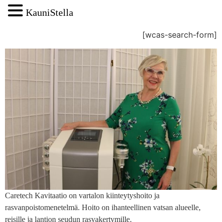
KauniStella
[wcas-search-form]
Caretech Kavitaatio on vartalon kiinteytyshoito ja
rasvanpoistomenetelmä. Hoito on ihanteellinen vatsan alueelle,
reisille ja lantion seudun rasvakertymille.