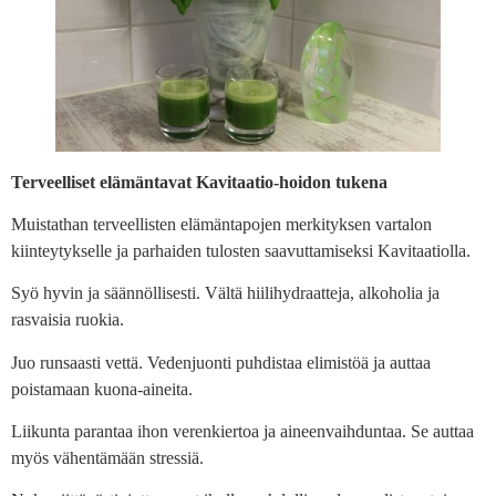
Terveelliset elämäntavat Kavitaatio-hoidon tukena
Muistathan terveellisten elämäntapojen merkityksen vartalon
kiinteytykselle ja parhaiden tulosten saavuttamiseksi Kavitaatiolla.
Syö hyvin ja säännöllisesti. Vältä hiilihydraatteja, alkoholia ja
rasvaisia ruokia.
Juo runsaasti vettä. Vedenjuonti puhdistaa elimistöä ja auttaa
poistamaan kuona-aineita.
Liikunta parantaa ihon verenkiertoa ja aineenvaihduntaa. Se auttaa
myös vähentämään stressiä.